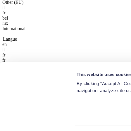
Other (EU)
it
fr
bel
lux
International
Langue
en
it
fr
fr
lux
en
This website uses cookie
en
en
By clicking “Accept All Co
en
navigation, analyze site us
nl
en
fr
Believe, invest, grow.
© 2026 Beewise, a brand of Azimut Investments S.A. All rights reser