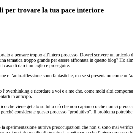
i per trovare la tua pace interiore
rtato a pensare troppo all’intero processo. Dovrei scrivere un articolo 
una tematica troppo grande per essere affrontata in questo blog? Ho alm
 caso di darci un taglio e proseguire.
 e l’auto-riflessione sono fantastiche, ma se si presentano come un’azio
mo l’overthinking e ricordare a voi e a me che, come molti altri compo
ntarli in anticipo.
co che viene gettato su tutto ciò che non capiamo o che non ci preoccup
 perché considerate questo processo “produttivo”. Il problema potrebbe 
e la sperimentazione nutriva preoccupazioni che non si sono mai verifica
 grado di gestirlo meglio di quanto si aspettasse, o che l’intero processo 