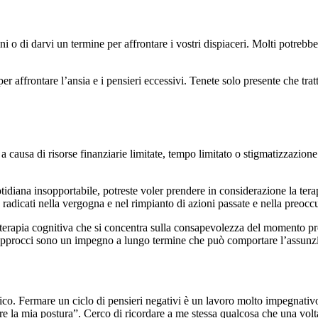
i o di darvi un termine per affrontare i vostri dispiaceri. Molti potrebber
 per affrontare l’ansia e i pensieri eccessivi. Tenete solo presente che tra
 causa di risorse finanziarie limitate, tempo limitato o stigmatizzazione 
otidiana insopportabile, potreste voler prendere in considerazione la ter
 radicati nella vergogna e nel rimpianto di azioni passate e nella preocc
terapia cognitiva che si concentra sulla consapevolezza del momento pre
ti approcci sono un impegno a lungo termine che può comportare l’assunzi
mico. Fermare un ciclo di pensieri negativi è un lavoro molto impegnati
e la mia postura”. Cerco di ricordare a me stessa qualcosa che una volta