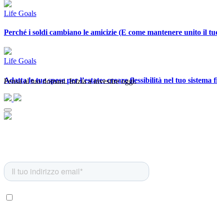
Life Goals
Perché i soldi cambiano le amicizie (E come mantenere unito il t
Life Goals
Adatta le tue spese per l’estate: creare flessibilità nel tuo sistema 
Pensa al tuo domani. Inizia a investire oggi.