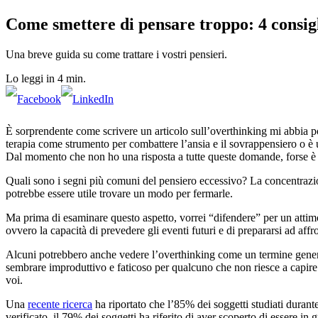
Come smettere di pensare troppo: 4 consigl
Una breve guida su come trattare i vostri pensieri.
Lo leggi in 4 min.
È sorprendente come scrivere un articolo sull’overthinking mi abbia po
terapia come strumento per combattere l’ansia e il sovrappensiero o è 
Dal momento che non ho una risposta a tutte queste domande, forse è il
Quali sono i segni più comuni del pensiero eccessivo? La concentrazione
potrebbe essere utile trovare un modo per fermarle.
Ma prima di esaminare questo aspetto, vorrei “difendere” per un atti
ovvero la capacità di prevedere gli eventi futuri e di prepararsi ad affro
Alcuni potrebbero anche vedere l’overthinking come un termine generi
sembrare improduttivo e faticoso per qualcuno che non riesce a capire
voi.
Una
recente ricerca
ha riportato che l’85% dei soggetti studiati durant
verificato, il 79% dei soggetti ha riferito di aver scoperto di essere in