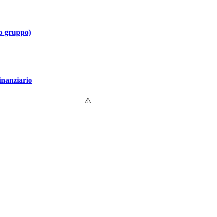
uo gruppo)
finanziario