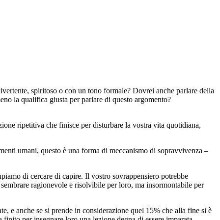
divertente, spiritoso o con un tono formale? Dovrei anche parlare della
eno la qualifica giusta per parlare di questo argomento?
ne ripetitiva che finisce per disturbare la vostra vita quotidiana,
rtamenti umani, questo è una forma di meccanismo di sopravvivenza –
iamo di cercare di capire. Il vostro sovrappensiero potrebbe
sembrare ragionevole e risolvibile per loro, ma insormontabile per
te, e anche se si prende in considerazione quel 15% che alla fine si è
ha finito per insegnare loro una lezione degna di essere imparata.