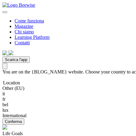
Come funziona
Magazine
Chi siamo
Learning Platform
Contatti
Scarica l'app
You are on the {BLOG_NAME} website. Choose your country to acces
Location
Other (EU)
it
fr
bel
lux
International
Conferma
Life Goals