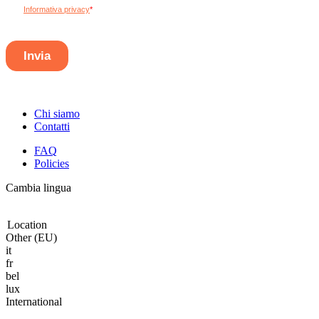
Chi siamo
Contatti
FAQ
Policies
Cambia lingua
Location
Other (EU)
it
fr
bel
lux
International