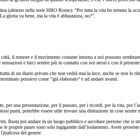
ina (almeno nella serie HBO Rome): “Per tutta la vita ho temuto la scon
 La gloria va bene, ma la vita è abbastanza, no?”.
nde città, il rumore e il movimento costante intorno a noi possono sembra
sensazioni e farci sentire più in contatto con noi stessi e con il presente
si tratta di un diario privato che non vedrà mai la luce, anche se non lo r
determinato pensiero come “già elaborato” e ad andare avanti.
, per una presentazione, per il passato, per i ricordi, per la vita, per l
 stessi punti, potrebbe essere utile trovare una distrazione in cose neutr
i. Basta poi andare in un luogo pubblico e ascoltare persone che si str
e le proprie paure sono solo ingigantite dall’isolamento. Avete presente 
? Qualcosa del genere.