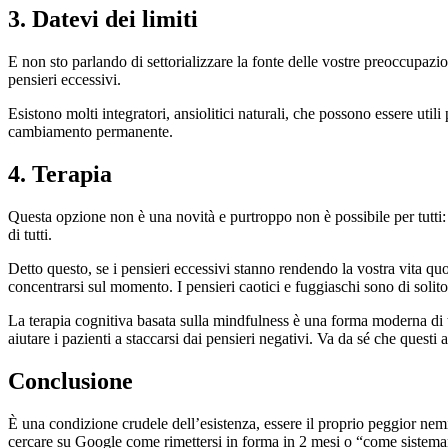
3. Datevi dei limiti
E non sto parlando di settorializzare la fonte delle vostre preoccupazion
pensieri eccessivi.
Esistono molti integratori, ansiolitici naturali, che possono essere utili
cambiamento permanente.
4. Terapia
Questa opzione non è una novità e purtroppo non è possibile per tutti: a
di tutti.
Detto questo, se i pensieri eccessivi stanno rendendo la vostra vita qu
concentrarsi sul momento. I pensieri caotici e fuggiaschi sono di solito
La terapia cognitiva basata sulla mindfulness è una forma moderna di 
aiutare i pazienti a staccarsi dai pensieri negativi. Va da sé che ques
Conclusione
È una condizione crudele dell’esistenza, essere il proprio peggior ne
cercare su Google come rimettersi in forma in 2 mesi o “come sistemar