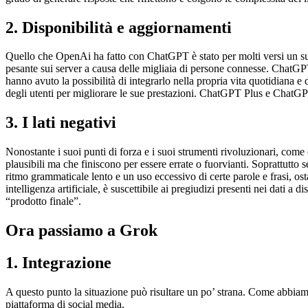
2. Disponibilità e aggiornamenti
Quello che OpenAi ha fatto con ChatGPT è stato per molti versi un succe
pesante sui server a causa delle migliaia di persone connesse. ChatGPT 
hanno avuto la possibilità di integrarlo nella propria vita quotidiana
degli utenti per migliorare le sue prestazioni. ChatGPT Plus e ChatGPT4
3. I lati negativi
Nonostante i suoi punti di forza e i suoi strumenti rivoluzionari, come
plausibili ma che finiscono per essere errate o fuorvianti. Soprattutt
ritmo grammaticale lento e un uso eccessivo di certe parole e frasi, ost
intelligenza artificiale, è suscettibile ai pregiudizi presenti nei dati a d
“prodotto finale”.
Ora passiamo a Grok
1. Integrazione
A questo punto la situazione può risultare un po’ strana. Come abbiamo v
piattaforma di social media.