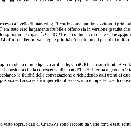
sso a livello di marketing. Ricordo come tutti impazzirono i primi giorn
era stato reso largamente fruibile e offerto sia in versione gratuita che
 e di esplorarne le capacità. ChatGPT è in continua crescita e viene aggi
 offrono ulteriori vantaggi e priorità d’uso durante i picchi di utilizzo
 ogni modello di intelligenza artificiale, ChatGPT ha i suoi limiti. A v
o se si considera che la conoscenza di ChatGPT 3.5 si ferma a gennaio 20
acolando la fluidità della conversazione e richiedendo agli utenti di ess
isposizione. La società è imperfetta, il testo scritto è imperfetto e di cons
isto sopra, i dati di ChatGPT sono raccolti da varie fonti e testi scritt