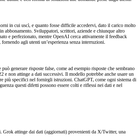
i in cui uscì, e quanto fosse difficile accedervi, dato il carico molto
 in abbonamento. Sviluppatori, scrittori, aziende e chiunque altro
ornato e perfezionato, mentre OpenAI cerca attivamente il feedback
, fornendo agli utenti un’esperienza senza interruzioni.
olte può generare risposte false, come ad esempio risposte che sembrano
22 e non attinge a dati successivi. Il modello potrebbe anche usare un
ere più specifici nel fornirgli istruzioni. ChatGPT, come ogni sistema di
eguenza questi difetti possono essere colti e riflessi nei dati e nel
i. Grok attinge dai dati (aggiornati) provenienti da X/Twitter, una