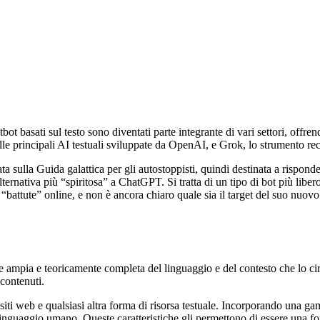
bot basati sul testo sono diventati parte integrante di vari settori, offr
lle principali AI testuali sviluppate da OpenAI, e Grok, lo strumento 
a sulla Guida galattica per gli autostoppisti, quindi destinata a risponder
rnativa più “spiritosa” a ChatGPT. Si tratta di un tipo di bot più liber
 “battute” online, e non è ancora chiaro quale sia il target del suo nuo
 ampia e teoricamente completa del linguaggio e del contesto che lo circ
contenuti.
ri, siti web e qualsiasi altra forma di risorsa testuale. Incorporando una 
linguaggio umano. Queste caratteristiche gli permettono di essere una fon