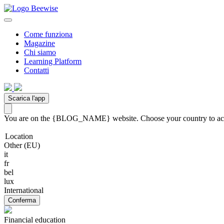
Come funziona
Magazine
Chi siamo
Learning Platform
Contatti
Scarica l'app
You are on the {BLOG_NAME} website. Choose your country to acces
Location
Other (EU)
it
fr
bel
lux
International
Conferma
Financial education