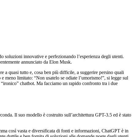
endo soluzioni innovative e perfezionando l’esperienza degli utenti.
recentemente annunciato da Elon Musk.
e a quasi tutto e, cosa ben più difficile, a suggerire persino quali
o e meno limitato: “Non usatelo se odiate l’umorismo!”, si legge sul
vo “ironico” chatbot. Ma facciamo un rapido confronto tra i due
onda. Il suo modello è costruito sull’architettura GPT-3.5 ed è stato
gamma così vasta e diversificata di fonti e informazioni, ChatGPT è in
te duttile e ben fornita di soluzioni alle domande poste dagli utenti.