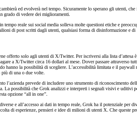
ok cambierà ed evolverà nel tempo. Sicuramente lo sperano gli utenti, ch
 grado di vedere dei miglioramenti.
i in tempo reale sui social media solleva molte questioni etiche e preoccu
ioni di post scritti dagli utenti, qualsiasi forma di disinformazione e d
ne offerto solo agli utenti di X/Twitter. Per iscriversi alla lista d’atte
 pagare a X/Twitter circa 16 dollari al mese. Dover passare attraverso tu
anno la possibilità di scegliere. L’accessibilità limitata e il paywall 
 più di una o due volte.
anto l’azienda prevede di includere uno strumento di riconoscimento dell
. La possibilità che Grok analizzi e interpreti i segnali visivi e uditivi
esta opzione “all in one”.
e diverse e all’accesso ai dati in tempo reale, Grok ha il potenziale per 
ccolta di esperienze, pensieri e idee di milioni di utenti X. Che queste pr