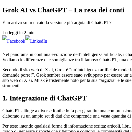
Grok AI vs ChatGPT – La resa dei conti
È in arrivo sul mercato la versione più arguta di ChatGPT?
Lo leggi in 2 min.
Nel panorama in continua evoluzione dell’intelligenza artificiale, i chat
Vediamo le differenze e le somiglianze tra il famoso ChatGPT, una de
Secondo il sito web di X.ai, Grok è “un’intelligenza artificiale modellat
domande porre!”. Grok sembra essere stato sviluppato per essere un’alte
sito web di X.ai. Musk è tristemente noto per la sua “arguzia” e le sue
strumenti.
1. Integrazione di ChatGPT
ChatGPT attinge a diverse fonti e lo fa per garantire una comprensione
elaborato su un ampio set di dati che comprende una vasta quantità di 
Per testo intendo qualsiasi forma di informazione scritta: articoli, lib
grado di generare risposte che riflettono e colgono le complessità del 