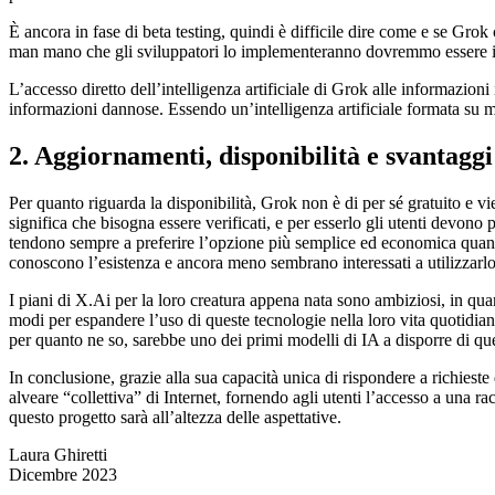
È ancora in fase di beta testing, quindi è difficile dire come e se Gr
man mano che gli sviluppatori lo implementeranno dovremmo essere in
L’accesso diretto dell’intelligenza artificiale di Grok alle informazion
informazioni dannose. Essendo un’intelligenza artificiale formata su mil
2. Aggiornamenti, disponibilità e svantaggi
Per quanto riguarda la disponibilità, Grok non è di per sé gratuito e vie
significa che bisogna essere verificati, e per esserlo gli utenti devono
tendono sempre a preferire l’opzione più semplice ed economica quando h
conoscono l’esistenza e ancora meno sembrano interessati a utilizzarlo
I piani di X.Ai per la loro creatura appena nata sono ambiziosi, in qu
modi per espandere l’uso di queste tecnologie nella loro vita quotidiana
per quanto ne so, sarebbe uno dei primi modelli di IA a disporre di qu
In conclusione, grazie alla sua capacità unica di rispondere a richiest
alveare “collettiva” di Internet, fornendo agli utenti l’accesso a una ra
questo progetto sarà all’altezza delle aspettative.
Laura Ghiretti
Dicembre 2023