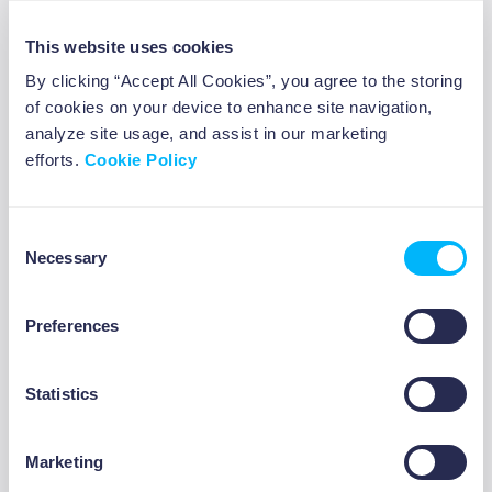
lasciarsi abbattere quando le cose non vanno
come previsto. Ricorda però, gestire le proprie
This website uses cookies
emozioni non significa sopprimerle, ma
By clicking “Accept All Cookies”, you agree to the storing
riconoscerle e comprenderle prima di buttarle
of cookies on your device to enhance site navigation,
analyze site usage, and assist in our marketing
fuori.
efforts.
Cookie Policy
3. Abilità sociale
Consent
Necessary
Selection
Essere socialmente consapevoli significa
capire ciò che accade attorno a noi e come
Preferences
CHI SIAMO
ambienti diversi possano avere un
determinato impatto sulle persone. Questo dà
la capacità di saper reagire a specifiche
Statistics
situazioni sociali e interagire in modo
appropriato ed efficace per connettersi con gli
Marketing
altri. Avere questo livello di consapevolezza ti