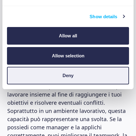
dà la capacità di saperti mettere nei panni
degli altri e di essere empatico nei loro
Show details
confronti.
Allow all
4. Empatia
Allow selection
L’ultima delle quattro categorie di intelligenza
emotiva è la capacità di connettersi con gli
Deny
altri, creando relazioni positive a lungo
termine. Avere questa abilità è essenziale per
lavorare insieme al fine di raggiungere i tuoi
obiettivi e risolvere eventuali conflitti.
Soprattutto in un ambiente lavorativo, questa
capacità può rappresentare una svolta. Se la
possiedi come manager e la applichi
correttamente, puoi migliorare il teamwork, la