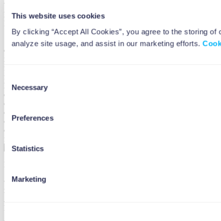
bel
lux
This website uses cookies
International
By clicking “Accept All Cookies”, you agree to the storing of
Lingua
analyze site usage, and assist in our marketing efforts.
Cook
en
it
fr
fr
Consent
lux
Necessary
Selection
en
en
en
Preferences
en
en
fr
Statistics
Believe, invest, grow.
Marketing
© 2026 Beewise, a brand of Azimut Investments S.A. All rights
reserved.
Azimut Investments S.A. 2A, Rue Eugène Ruppert L-2453
Luxembourg