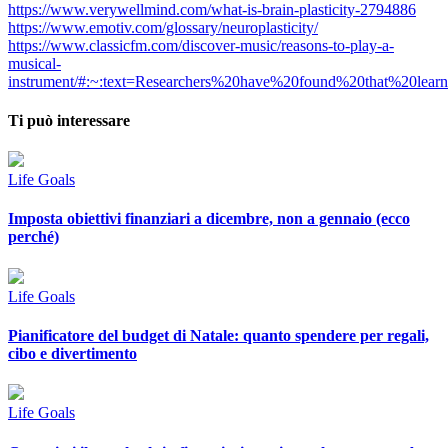
https://www.verywellmind.com/what-is-brain-plasticity-2794886
https://www.emotiv.com/glossary/neuroplasticity/
https://www.classicfm.com/discover-music/reasons-to-play-a-
musical-
instrument/#:~:text=Researchers%20have%20found%20that%20le
Ti può interessare
Life Goals
Imposta obiettivi finanziari a dicembre, non a gennaio (ecco
perché)
Life Goals
Pianificatore del budget di Natale: quanto spendere per regali,
cibo e divertimento
Life Goals