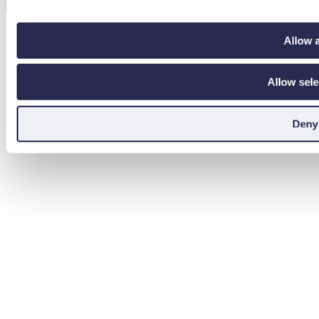
Allow a
Allow sele
Deny