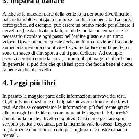
3. Impara a ballare
Anche se la maggior parte della gente lo fa per puro divertimento,
ballare ha molti vantaggi a cui forse non hai mai pensato. La danza
coreografica, ad esempio, può essere un ottimo modo per allenare il
cervello. Questa attività, infatti, richiede molta concentrazione: è
necessario ricordare ogni passo nell’ordine giusto e a un ritmo
veloce. Dover prendere queste decisioni in una frazione di secondo
aumenta la memoria cognitiva e fisica. Se ballare non fa per te, ci
sono un sacco di altri sport a cui ti puoi dedicare. Ad esempio
esercizi aerobici come la corsa, il nuoto, il pattinaggio e il ciclismo.
In generale, si può dire che qualsiasi sport che faccia bene al cuore,
fa bene anche al cervello.
4. Leggi più libri
In passato la maggior parte delle informazioni arrivava dai testi.
Oggi arrivano quasi tutte dal digitale attraverso immagini e brevi
testi. Anche se conserviamo le informazioni più facilmente grazie
alle immagini e ai video, è comunque utile leggere i libri, perché
stimolano la mente a livello cognitivo. Così come per fare sport
servono pratica e costanza, per la memoria vale lo stesso. Leggere
regolarmente è un ottimo modo per migliorare le nostre capacità
mentali.