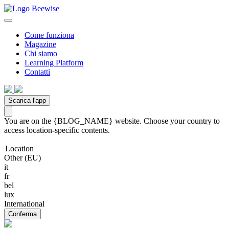
Come funziona
Magazine
Chi siamo
Learning Platform
Contatti
Scarica l'app
You are on the {BLOG_NAME} website. Choose your country to
access location-specific contents.
Location
Other (EU)
it
fr
bel
lux
International
Conferma