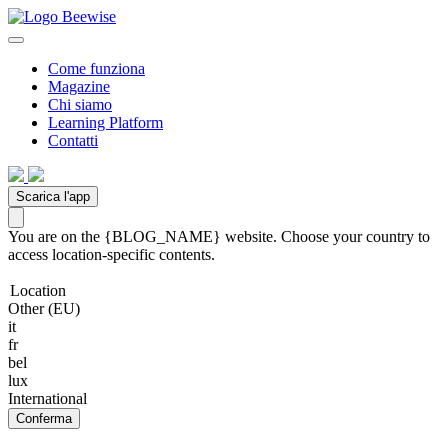
Come funziona
Magazine
Chi siamo
Learning Platform
Contatti
Scarica l'app
You are on the {BLOG_NAME} website. Choose your country to
access location-specific contents.
Location
Other (EU)
it
fr
bel
lux
International
Conferma