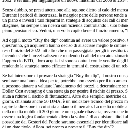
2002, e sei anni per raggiungere un nuovo massimo dal 2008 al 2014
Senza dubbio, se presti attenzione alla ragione dietro al calo del mer
Durante i periodi di incertezza, la maggior parte delle persone tende a
un piano e investi i tuoi risparmi in strategie di acquisto dei cali di
sbagliare, fai sempre una ricerca sull’azienda controllando i suoi bila
piano pensionistico. Vedrai, una volta capito bene il funzionamento, “
Ad oggi il motto “Buy the dip” continua ad avere un valore positivo. C’è
quest’anno, gli acquirenti hanno deciso di allacciare meglio le cinture 
reso l’inizio del 2022 tutt’altro che una passeggiata per gli investitor
facendo sì che i prezzi salissero e rendendo i cali del mercato aziona
l’approccio BTD, i loro acquisti si sono scontrati con le vendite degli 
rendendo la strategia meno efficace in termini di costruzione di un re
Se hai intenzione di provare la strategia “Buy the dip”, il nostro consi
sembrare una buona idea per te, potrebbe non esserlo per il tuo amico.
ti possono aiutare a valutare l’andamento dei prezzi, a determinare se
Dollar Cost averaging è una strategia per gestire il rischio di prezzo. Si
aiuta a ridurre il rischio di fluttuazioni. Altre due semplici metrich
giorni, chiamata anche 50 DMA, è un indicatore tecnico del prezzo medio
capire la direzione in cui si sta andando il mercato. La media mobile 
della media mobile di 200 giorni è un segnale ribassista, ovvero che i
essere una logica fondamentale dietro la volontà di acquistare i titoli al
possedute dai Gestori del Fondo saranno essenziali per identificare ta
di un dato titolo. Allora, sei pronto a provare il “Buy the dip”?