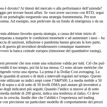
cosa è dovuto? Ai timori del mercato o alla performance dell’azienda?
ntaggio per trovare buoni affari. Se vuoi avere successo con BTD, segui
ne di un portafoglio eseguendo una strategia frammentaria. Per non
tantissima. Ad esempio, non prelevare da un fondo di emergenza o da un
ia abbiano favorito questa strategia, a causa del triste inizio di
preparata a inasprire le condizioni monetarie e ad aumentare i tassi – ha
naccia di sanzioni, inflazione e pandemia hanno giocato la loro parte,
na di guerra gli investitori desiderassero comunque mantenere
 ovvero la banca centrale europea (rimozione del quantitative easing),
ieni presente che non esiste una soluzione valida per tutti. Ciò che può
nditi il tuo tempo, poi fai la tua mossa. Ci sono alcune metriche che
dirigendo verso una ripresa. La prima è la Dollar Cost averaging. La
e quantità di azioni o di titoli a intervalli regolari nel tempo. Questo
almente utilizzate su indici ampi come l’S&P500. La media mobile a 50
i sopra o al di sotto di 50 livelli DMA può aiutare gli investitori a
 degli indicatori più seguiti. Quando l’indice si muove al di sotto
 media mobile di 200 giorni, indica una tendenza al rialzo. Ci deve
 in crescita. Inutile dire che l’abilità e l’esperienza nel trading
ere con precisione un particolare modello di comportamento dei prezzi