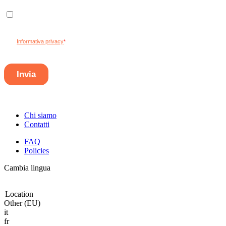
Chi siamo
Contatti
FAQ
Policies
Cambia lingua
Location
Other (EU)
it
fr