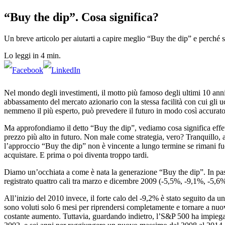
“Buy the dip”. Cosa significa?
Un breve articolo per aiutarti a capire meglio “Buy the dip” e perché si 
Lo leggi in 4 min.
Nel mondo degli investimenti, il motto più famoso degli ultimi 10 anni
abbassamento del mercato azionario con la stessa facilità con cui gli uc
nemmeno il più esperto, può prevedere il futuro in modo così accurato
Ma approfondiamo il detto “Buy the dip”, vediamo cosa significa effet
prezzo più alto in futuro. Non male come strategia, vero? Tranquillo, a
l’approccio “Buy the dip” non è vincente a lungo termine se rimani fu
acquistare. E prima o poi diventa troppo tardi.
Diamo un’occhiata a come è nata la generazione “Buy the dip”. In passa
registrato quattro cali tra marzo e dicembre 2009 (-5,5%, -9,1%, -5,6%
All’inizio del 2010 invece, il forte calo del -9,2% è stato seguito da 
sono voluti solo 6 mesi per riprendersi completamente e tornare a nuo
costante aumento. Tuttavia, guardando indietro, l’S&P 500 ha impieg