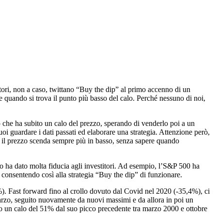
tori, non a caso, twittano “Buy the dip” al primo accenno di un
 e quando si trova il punto più basso del calo. Perché nessuno di noi,
 che ha subito un calo del prezzo, sperando di venderlo poi a un
oi guardare i dati passati ed elaborare una strategia. Attenzione però,
e il prezzo scenda sempre più in basso, senza sapere quando
o ha dato molta fiducia agli investitori. Ad esempio, l’S&P 500 ha
 consentendo così alla strategia “Buy the dip” di funzionare.
1%). Fast forward fino al crollo dovuto dal Covid nel 2020 (-35,4%), ci
arzo, seguito nuovamente da nuovi massimi e da allora in poi un
o un calo del 51% dal suo picco precedente tra marzo 2000 e ottobre