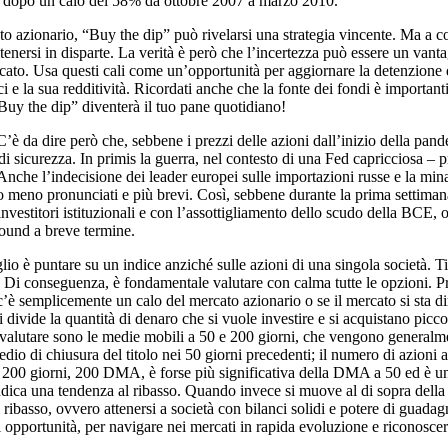
, dopo un calo del 58% da ottobre 2007 a marzo 2010.
cato azionario, “Buy the dip” può rivelarsi una strategia vincente. Ma a 
 tenersi in disparte. La verità è però che l’incertezza può essere un va
 mercato. Usa questi cali come un’opportunità per aggiornare la detenzio
nci e la sua redditività. Ricordati anche che la fonte dei fondi è impor
Buy the dip” diventerà il tuo pane quotidiano!
 da dire però che, sebbene i prezzi delle azioni dall’inizio della pandem
di sicurezza. In primis la guerra, nel contesto di una Fed capricciosa – 
i. Anche l’indecisione dei leader europei sulle importazioni russe e la mi
rio meno pronunciati e più brevi. Così, sebbene durante la prima settima
investitori istituzionali e con l’assottigliamento dello scudo della BCE,
bound a breve termine.
glio è puntare su un indice anziché sulle azioni di una singola società. T
 Di conseguenza, è fondamentale valutare con calma tutte le opzioni. Pre
 c’è semplicemente un calo del mercato azionario o se il mercato si sta 
 divide la quantità di denaro che si vuole investire e si acquistano piccol
e da valutare sono le medie mobili a 50 e 200 giorni, che vengono gener
 di chiusura del titolo nei 50 giorni precedenti; il numero di azioni al d
a 200 giorni, 200 DMA, è forse più significativa della DMA a 50 ed è uno
ndica una tendenza al ribasso. Quando invece si muove al di sopra della
 ribasso, ovvero attenersi a società con bilanci solidi e potere di guadagno
li opportunità, per navigare nei mercati in rapida evoluzione e riconosc