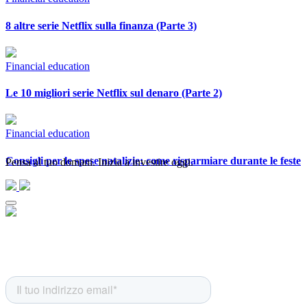
8 altre serie Netflix sulla finanza (Parte 3)
Financial education
Le 10 migliori serie Netflix sul denaro (Parte 2)
Financial education
Consigli per le spese natalizie: come risparmiare durante le feste
Pensa al tuo domani. Inizia a investire oggi.