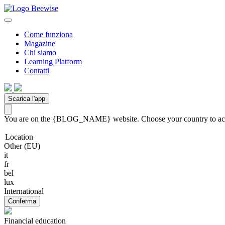
Come funziona
Magazine
Chi siamo
Learning Platform
Contatti
Scarica l'app
You are on the {BLOG_NAME} website. Choose your country to acces
Location
Other (EU)
it
fr
bel
lux
International
Conferma
Financial education