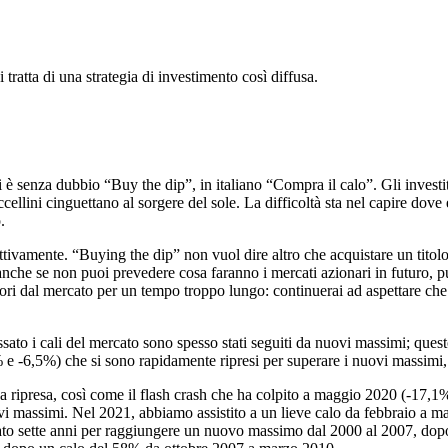
tratta di una strategia di investimento così diffusa.
 è senza dubbio “Buy the dip”, in italiano “Compra il calo”. Gli investi
cellini cinguettano al sorgere del sole. La difficoltà sta nel capire dove
.
tivamente. “Buying the dip” non vuol dire altro che acquistare un titolo
nche se non puoi prevedere cosa faranno i mercati azionari in futuro, pu
ori dal mercato per un tempo troppo lungo: continuerai ad aspettare ch
to i cali del mercato sono spesso stati seguiti da nuovi massimi; quest
 e -6,5%) che si sono rapidamente ripresi per superare i nuovi massimi,
una ripresa, così come il flash crash che ha colpito a maggio 2020 (-17,
vi massimi. Nel 2021, abbiamo assistito a un lieve calo da febbraio a m
ato sette anni per raggiungere un nuovo massimo dal 2000 al 2007, dop