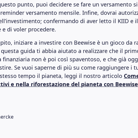
 questo punto, puoi decidere se fare un versamento s
reminder versamento mensile. Infine, dovrai autorizz
l’investimento; confermando di aver letto il KIID e i
 e di voler procedere.
ito, iniziare a investire con Beewise è un gioco da r
questa guida ti abbia aiutato a realizzare che il pri
 finanziaria non è poi così spaventoso, e che già ogg
estire. Se vuoi saperne di più su come raggiungere i t
stesso tempo il pianeta, leggi il nostro articolo
Come
ttivi e nella riforestazione del pianeta con Beewise
ercke