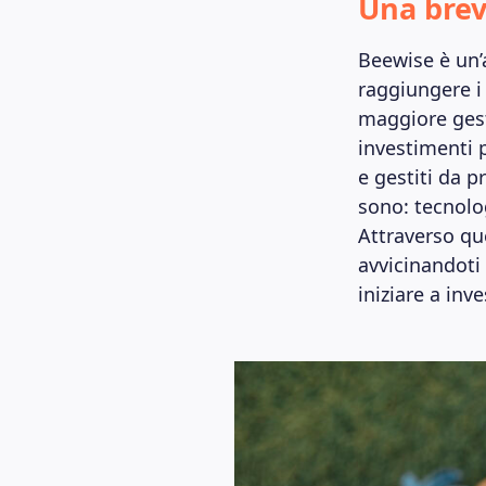
Una brev
Beewise è un’a
raggiungere i 
maggiore gest
investimenti p
e gestiti da p
sono: tecnolog
Attraverso que
avvicinandoti
iniziare a inv