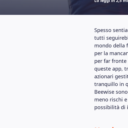
Lo leggi in 2,5 mi
Spesso sentiam
tutti seguireb
mondo della fi
per la mancan
per far fronte
queste app, tr
azionari gesti
tranquillo in 
Beewise sono 
meno rischi e
possibilità di 