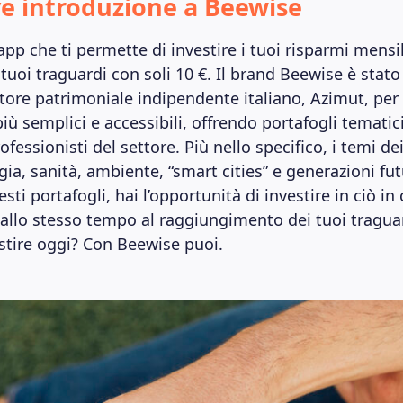
e introduzione a Beewise
pp che ti permette di investire i tuoi risparmi mensil
tuoi traguardi con soli 10 €. Il brand Beewise è stato
ore patrimoniale indipendente italiano, Azimut, per 
iù semplici e accessibili, offrendo portafogli tematici 
rofessionisti del settore. Più nello specifico, i temi de
ia, sanità, ambiente, “smart cities” e generazioni fut
sti portafogli, hai l’opportunità di investire in ciò in 
 allo stesso tempo al raggiungimento dei tuoi tragua
estire oggi? Con Beewise puoi.