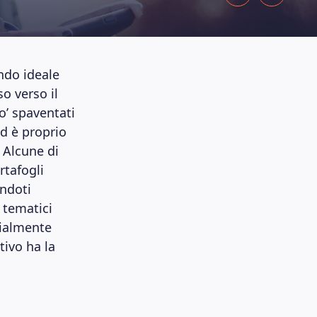
ondo ideale
o verso il
o’ spaventati
d è proprio
 Alcune di
rtafogli
endoti
i tematici
zialmente
tivo ha la