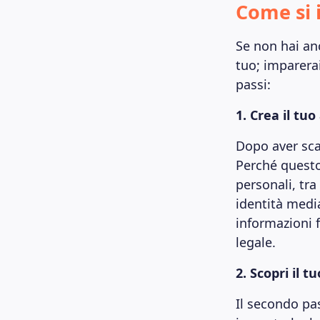
Come si 
Se non hai anc
tuo; imparerai
passi:
1. Crea il tu
Dopo aver sca
Perché questo
personali, tra
identità media
informazioni f
legale.
2. Scopri il t
Il secondo pa