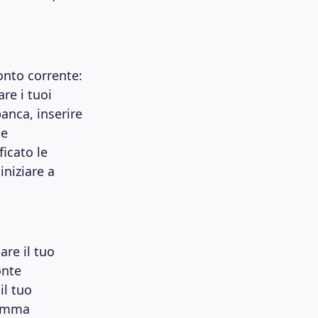
onto corrente:
re i tuoi
banca, inserire
le
icato le
iniziare a
are il tuo
onte
il tuo
somma