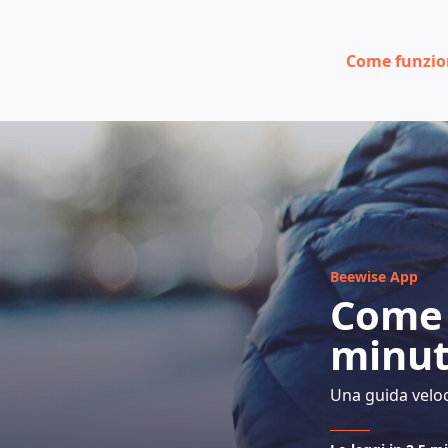
Come funzi
Beewise App
Come i
minut
Una guida veloc