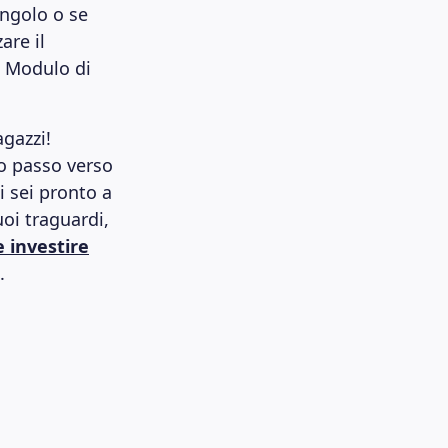
ingolo o se
are il
l Modulo di
agazzi!
mo passo verso
i sei pronto a
uoi traguardi,
 investire
.