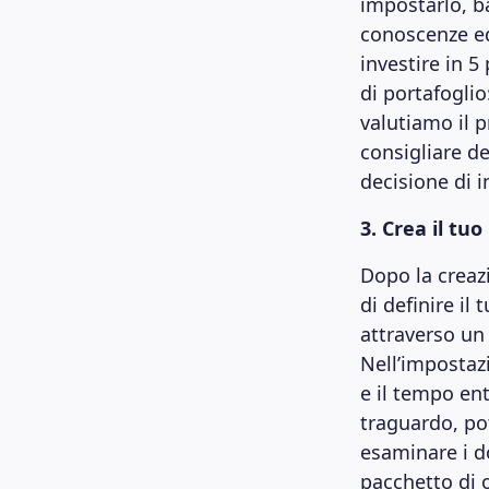
impostarlo, b
conoscenze ed
investire in 5
di portafoglio
valutiamo il p
consigliare de
decisione di 
3. Crea il tu
Dopo la creaz
di definire il
attraverso un
Nell’impostazi
e il tempo ent
traguardo, pot
esaminare i do
pacchetto di 