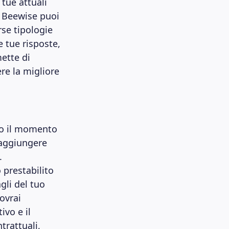
tue attuali
n Beewise puoi
rse tipologie
e tue risposte,
mette di
ere la migliore
nto il momento
 raggiungere
.
 prestabilito
gli del tuo
ovrai
ivo e il
trattuali,