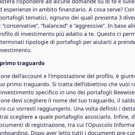
asterà rispondere ad alcune domande su di te e sulle 
 esperienze in ambito finanziario. A cosa serve? Co
 portafogli tematici, ognuno dei quali presenta 3 dive
: “conservative”, “balanced” e “aggressive”. In base all
rofilo di investimento più adatto a te. Questo ci per
terminati tipologie di portafogli per aiutarti a prend
investimento.
o primo traguardo
ione dell’account e l’impostazione del profilo, è giu
 tuo primo traguardo. Si tratta dell’obiettivo che vuoi
 investimento specifico in uno dei portafogli Beewise
one devi scegliere il nome del tuo traguardo, il saldo
ro cui vorresti raggiungerlo. Una volta definiti i detta
rai scegliere a quale portafoglio associarlo. Infine, d
cumenti di registrazione, tra cui l’Opuscolo Informat
onboarding. Dopo aver letto tutti i documenti pre-con