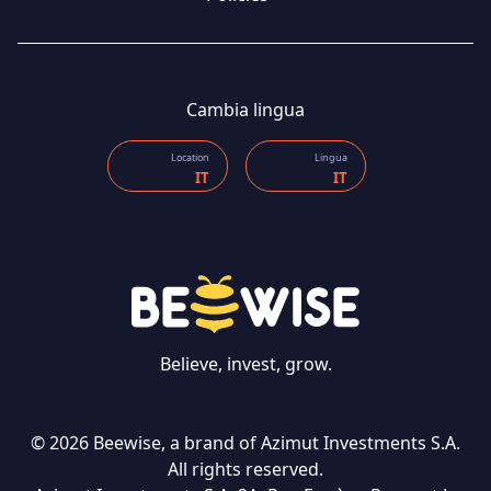
Cambia lingua
Location
Lingua
IT
IT
Believe, invest, grow.
CONTATTI
© 2026 Beewise, a brand of Azimut Investments S.A.
All rights reserved.
Lingua