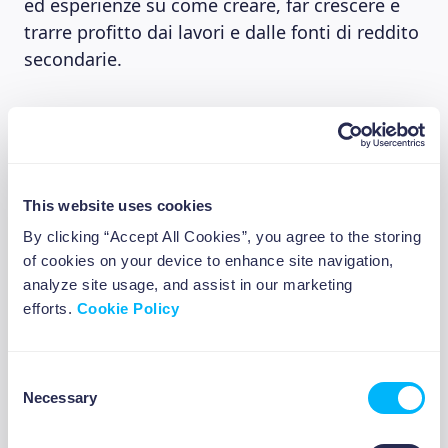
ed esperienze su come creare, far crescere e
trarre profitto dai lavori e dalle fonti di reddito
secondarie.
Unchained
Unchained
è un popolare podcast incentrato
This website uses cookies
sulle criptovalute condotto da
Laura Shin
,
By clicking “Accept All Cookies”, you agree to the storing
giornalista, scrittrice e autrice molto nota nel
of cookies on your device to enhance site navigation,
mondo delle criptovalute. Se siete alla ricerca
analyze site usage, and assist in our marketing
di un podcast che contenga conversazioni
efforts.
Cookie Policy
genuine e approfondimenti di alta qualità su
come capire e iniziare a lavorare nel settore
delle criptovalute, Unchained potrebbe fare al
Consent
Necessary
caso vostro.
Selection