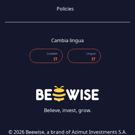
Policies
Cambia lingua
Location
Lingua
IT
IT
Believe, invest, grow.
CONTATTI
© 2026 Beewise, a brand of Azimut Investments S.A.