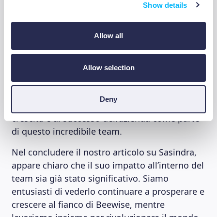
apprendimento. La struttura orizzontale
Show details
dell’organizzazione consente di interagire con
tutti, anche con chi non fa parte del team di
Allow all
Beewise, favorendo la collaborazione e gli
scambi di idee.
Allow selection
Sono entusiasta dell’impatto che il nostro
lavoro sta avendo sulla vita dei nostri clienti e
Deny
non vedo l’ora di continuare a contribuire alla
crescita e al successo dell’azienda come parte
di questo incredibile team.
Nel concludere il nostro articolo su Sasindra,
appare chiaro che il suo impatto all’interno del
team sia già stato significativo. Siamo
entusiasti di vederlo continuare a prosperare e
crescere al fianco di Beewise, mentre