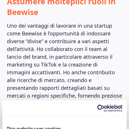
Assumere molteplici ruoli in
Beewise
Uno dei vantaggi di lavorare in una startup
come Beewise è l’opportunità di indossare
diverse “divise” e contribuire a vari aspetti
dell’attività. Ho collaborato con il team al
lancio del brand, in particolare attraverso il
marketing su TikTok e la creazione di
immagini accattivanti. Ho anche contribuito
alle ricerche di mercato, creando e
presentando rapporti dettagliati basati su
mercati o regioni specifiche, fornendo preziose
informazioni per lo sviluppo del business.
Inoltre, ho fornito input sullo sviluppo dei
prodotti, attingendo alle mie diverse
esperienze.
This website uses cookies