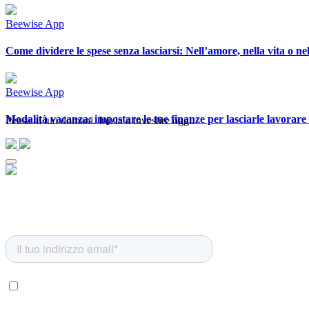
Beewise App
Come dividere le spese senza lasciarsi: Nell’amore, nella vita o nell
Beewise App
Modalità vacanza: impostare le tue finanze per lasciarle lavorare m
Pensa al tuo domani. Inizia a investire oggi.