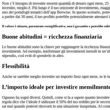
Non c’è bisogno di investire enormi quantità di denaro ogni mese, 25 € 
investire, meglio è. Più lungo è il tuo orizzonte di investimento, maggi
uno dei portafogli tematici dell’app Beewise. In questo scenario, potres
a partire dai 30 anni, il tuo profitto potrebbe potenzialmente attestarsi
Il valore è stimato, puramente esemplificativo, non è garantito e potrebbe subire
Buone abitudini = ricchezza finanziaria
Le buone abitudini sono la chiave per raggiungere la ricchezza finanziar
investimenti. Ad esempio, trasformare gli investimenti mensili in un’ab
stipendio, così eviti di spenderlo in altro.
Flessibilità
Anche se sarebbe meglio investire un importo fisso ogni mese, se le t
L’importo ideale per investire mensilment
Ognuno ha sogni diversi. Quindi, come si fa a sapere quanto investire 
regola dice che l’ideale è utilizzare il 50% del tuo reddito per le necess
sai mai quando potresti ritrovarti in una situazione inaspettata. Al con