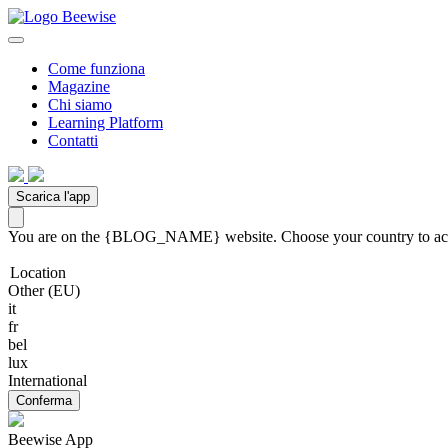
Come funziona
Magazine
Chi siamo
Learning Platform
Contatti
Scarica l'app
You are on the {BLOG_NAME} website. Choose your country to acces
Location
Other (EU)
it
fr
bel
lux
International
Conferma
Beewise App