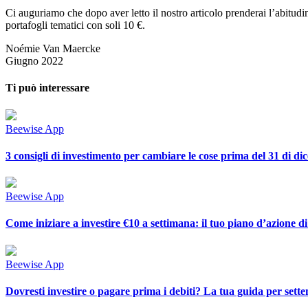
Ci auguriamo che dopo aver letto il nostro articolo prenderai l’abitudin
portafogli tematici con soli 10 €.
Noémie Van Maercke
Giugno 2022
Ti può interessare
Beewise App
3 consigli di investimento per cambiare le cose prima del 31 di d
Beewise App
Come iniziare a investire €10 a settimana: il tuo piano d’azione d
Beewise App
Dovresti investire o pagare prima i debiti? La tua guida per sett