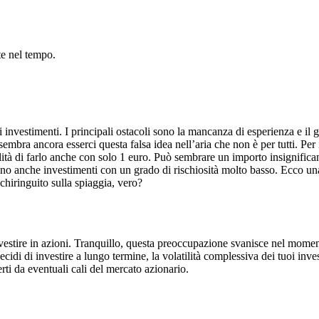
te nel tempo.
 investimenti. I principali ostacoli sono la mancanza di esperienza e il 
sembra ancora esserci questa falsa idea nell’aria che non è per tutti. Per
ilità di farlo anche con solo 1 euro. Può sembrare un importo insignifica
 sono anche investimenti con un grado di rischiosità molto basso. Ecco un
chiringuito sulla spiaggia, vero?
nvestire in azioni. Tranquillo, questa preoccupazione svanisce nel mome
ecidi di investire a lungo termine, la volatilità complessiva dei tuoi in
erti da eventuali cali del mercato azionario.