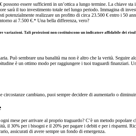
possono essere sufficienti in un’ottica a lungo termine. La chiave sta in
ore sarà il tuo investimento totale nel lungo periodo. Immagina di investi
ti potenzialmente realizzare un profitto di circa 23.500 € entro i 50 ann
 intorno ai 7.500 €.* Una bella differenza, vero?
 variazioni. Tali proiezioni non costituiscono un indicatore affidabile dei risult
ia. Può sembrare una banalità ma non è altro che la verità. Seguire alcun
itudine è un ottimo modo per raggiungere i tuoi traguardi finanziari. Un 
ue circostanze cambiano, puoi sempre decidere di aumentarlo o diminuirlo
e
ogni mese per arrivare al proprio traguardo? C’è un metodo popolare che
ità, il 30% per i bisogni e il 20% per pagare i debiti e per i risparmi. Ric
trario, assicurati di avere sempre un fondo di emergenza.