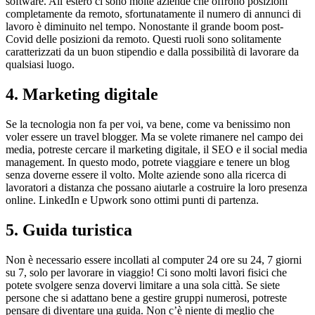
software. All’estero ci sono molte aziende che offrono posizioni
completamente da remoto, sfortunatamente il numero di annunci di
lavoro è diminuito nel tempo. Nonostante il grande boom post-
Covid delle posizioni da remoto. Questi ruoli sono solitamente
caratterizzati da un buon stipendio e dalla possibilità di lavorare da
qualsiasi luogo.
4. Marketing digitale
Se la tecnologia non fa per voi, va bene, come va benissimo non
voler essere un travel blogger. Ma se volete rimanere nel campo dei
media, potreste cercare il marketing digitale, il SEO e il social media
management. In questo modo, potrete viaggiare e tenere un blog
senza doverne essere il volto. Molte aziende sono alla ricerca di
lavoratori a distanza che possano aiutarle a costruire la loro presenza
online. LinkedIn e Upwork sono ottimi punti di partenza.
5. Guida turistica
Non è necessario essere incollati al computer 24 ore su 24, 7 giorni
su 7, solo per lavorare in viaggio! Ci sono molti lavori fisici che
potete svolgere senza dovervi limitare a una sola città. Se siete
persone che si adattano bene a gestire gruppi numerosi, potreste
pensare di diventare una guida. Non c’è niente di meglio che