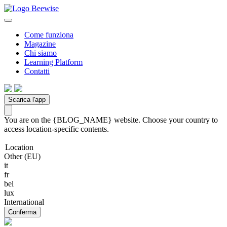
Come funziona
Magazine
Chi siamo
Learning Platform
Contatti
Scarica l'app
You are on the {BLOG_NAME} website. Choose your country to
access location-specific contents.
Location
Other (EU)
it
fr
bel
lux
International
Conferma