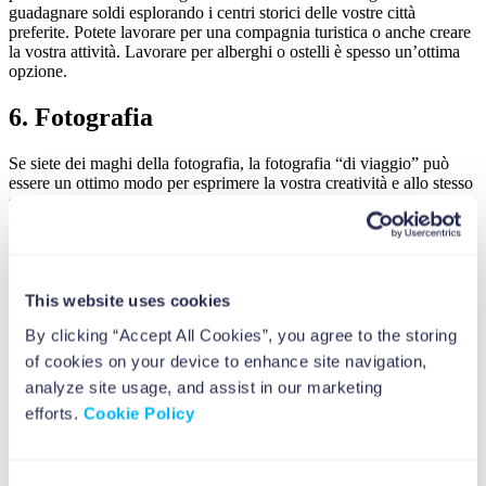
guadagnare soldi esplorando i centri storici delle vostre città
preferite. Potete lavorare per una compagnia turistica o anche creare
la vostra attività. Lavorare per alberghi o ostelli è spesso un’ottima
opzione.
6. Fotografia
Se siete dei maghi della fotografia, la fotografia “di viaggio” può
essere un ottimo modo per esprimere la vostra creatività e allo stesso
tempo guadagnare un po’ di soldi. Potete vendere le vostre foto a siti
web di immagini stock, riviste o direttamente ai clienti. Costruire un
portfolio e una forte presenza sui social media può anche aiutarvi a
ottenere incarichi retribuiti.
This website uses cookies
7. House Sitting e Pet Sitting
By clicking “Accept All Cookies”, you agree to the storing
Perfetto per gli amanti degli animali! L’house e pet sitting sono un
of cookies on your device to enhance site navigation,
altro modo in cui i giovani e le coppie possono viaggiare in diverse
analyze site usage, and assist in our marketing
parti del mondo senza dover spendere cifre esorbitanti. Gli house
sitter di solito ricevono un alloggio gratuito, oppure si limitano a
efforts.
Cookie Policy
pagare le bollette e le spese minime. Lo stesso vale per il pet sitting.
Molte persone pubblicano annunci su siti web specializzati o su
Facebook cercando qualcuno che si occupi della loro casa durante le