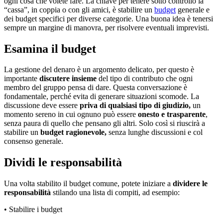
ogni cosa che volete fare. La chiave per tenere sotto controllo la
“cassa”, in coppia o con gli amici, è stabilire un
budget
generale e
dei budget specifici per diverse categorie. Una buona idea è tenersi
sempre un margine di manovra, per risolvere eventuali imprevisti.
Esamina il budget
La gestione del denaro è un argomento delicato, per questo è
importante
discutere insieme
del
tipo di contributo che ogni
membro del gruppo pensa di dare. Questa conversazione è
fondamentale, perché evita di generare situazioni scomode. La
discussione deve essere
priva di qualsiasi tipo di giudizio,
un
momento sereno in cui ognuno può essere
onesto e trasparente
,
senza paura di quello che pensano gli altri. Solo così si riuscirà a
stabilire un
budget ragionevole,
senza lunghe discussioni e col
consenso generale.
Dividi le responsabilità
Una volta stabilito il budget comune, potete iniziare a
dividere le
responsabilità
stilando una lista di compiti, ad esempio:
• Stabilire i budget