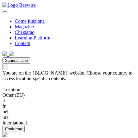
Come funziona
Magazine
Chi siamo
Learning Platform
Contatti
Scarica l'app
You are on the {BLOG_NAME} website. Choose your country to
access location-specific contents.
Location
Other (EU)
it
fr
bel
lux
International
Conferma