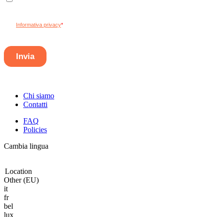
Chi siamo
Contatti
FAQ
Policies
Cambia lingua
Location
Other (EU)
it
fr
bel
lux