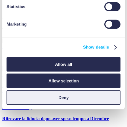
quanto credevi
.
Statistics
Noémie Van Maercke
Ottobre 2021
Marketing
Ti può interessare
Personal Money
Show details
Come ricostruire il fondo di emergenza dopo le feste
Allow all
Personal Money
Allow selection
Disdire abbonamenti inutilizzati: una revisione di 30 minuti per
risparmiare 50€
Deny
Personal Money
Ritrovare la fiducia dopo aver speso troppo a Dicembre